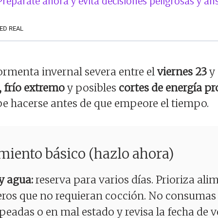
 Prepárate ahora y evita decisiones peligrosas y a
ED REAL
ormenta invernal severa entre el
viernes 23
y 
, frío extremo
y posibles
cortes de energía p
e hacerse antes de que empeore el tiempo.
imiento básico (hazlo ahora)
y agua:
reserva para varios días. Prioriza ali
ros que no requieran cocción. No consumas
lpeadas o en mal estado y revisa la fecha de 