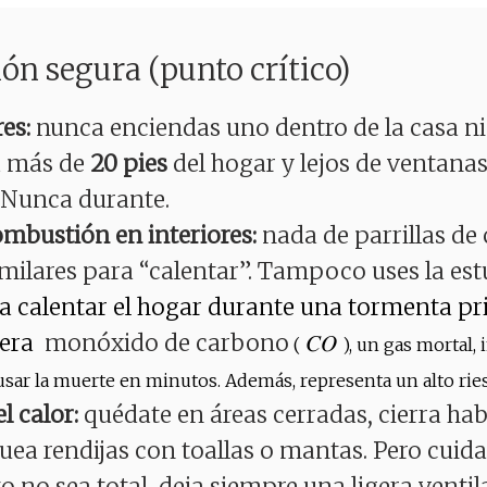
ión segura (punto crítico)
es:
nunca enciendas uno dentro de la casa ni 
a más de
20 pies
del hogar y lejos de ventanas
 Nunca durante.
mbustión en interiores:
nada de parrillas de
milares para “calentar”. Tampoco uses la est
ra calentar el hogar durante una tormenta p
bera
monóxido de carbono
C
𝐶𝑂
(
), un gas mortal, 
O
sar la muerte en minutos. Además, representa un alto rie
l calor:
quédate en áreas cerradas, cierra hab
uea rendijas con toallas o mantas. Pero cuida
o no sea total, deja siempre una ligera venti