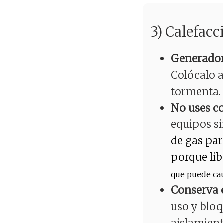
3) Calefacc
Generador
Colócalo 
tormenta.
No uses co
equipos si
de gas pa
porque li
que puede cau
Conserva e
uso y bloq
aislamient