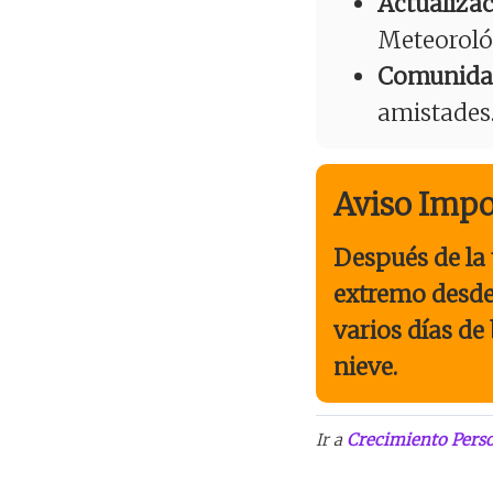
Actualizac
Meteorológ
Comunida
amistades
Aviso Impo
Después de la 
extremo desde
varios días de
nieve.
Ir a
Crecimiento Perso