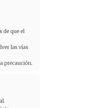
s de que el
lver las vías
la precaución.
l.