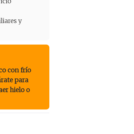
icio
liares y
co con frío
árate para
er hielo o