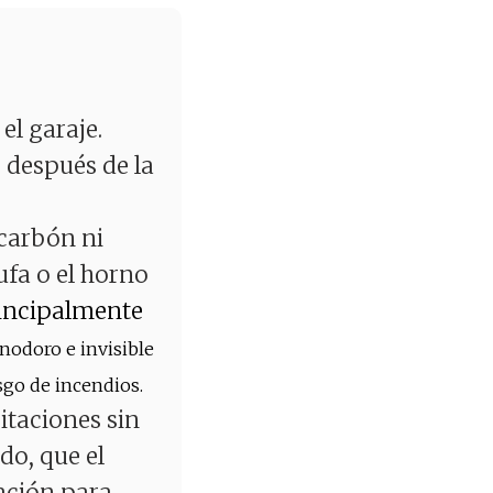
el garaje.
 después de la
 carbón ni
ufa o el horno
rincipalmente
inodoro e invisible
sgo de incendios.
itaciones sin
do, que el
lación para