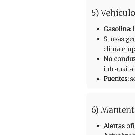
5) Vehículo 
Gasolina:
l
Si usas ge
clima emp
No conduzc
intransitab
Puentes:
se
6) Mantent
Alertas ofi