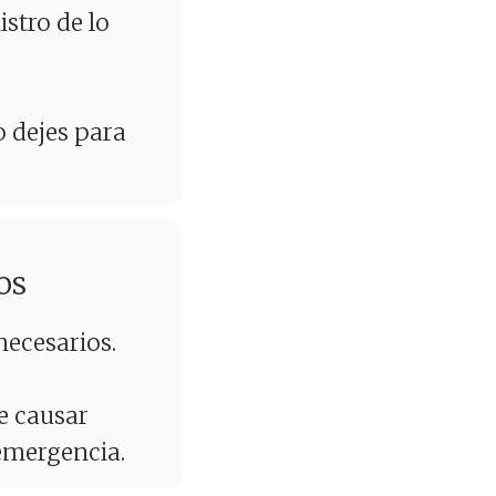
stro de lo
o dejes para
os
necesarios.
de causar
 emergencia.