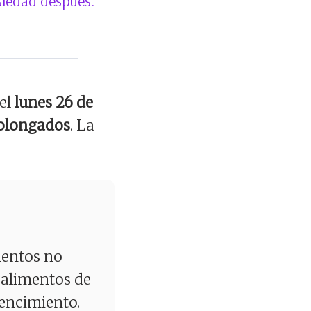
nsiedad después.
el
lunes 26 de
rolongados
. La
mentos no
 alimentos de
vencimiento.