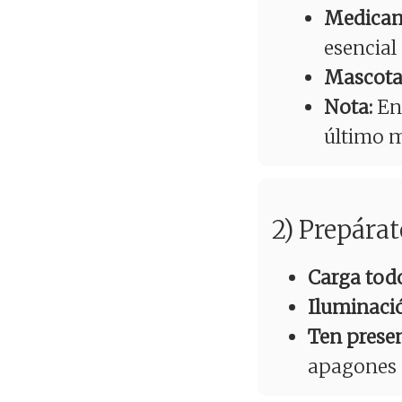
Medicam
esencial
Mascota
Nota:
En 
último 
2) Prepárat
Carga tod
Iluminaci
Ten presen
apagones d