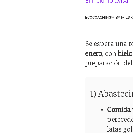
El hielo no avisa.
ECOCOACHING℠ BY MILDR
Se espera una t
enero
, con
hielo
preparación deb
1) Abastec
Comida 
perecede
latas go