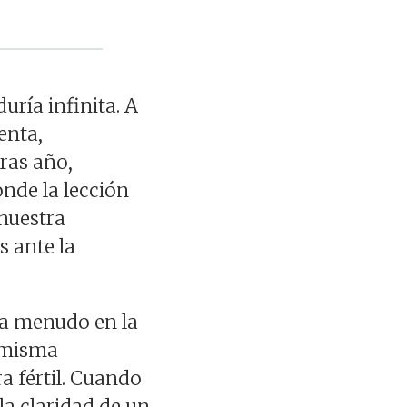
ría infinita. A
enta,
ras año,
nde la lección
 nuestra
s ante la
 a menudo en la
a misma
a fértil. Cuando
a claridad de un