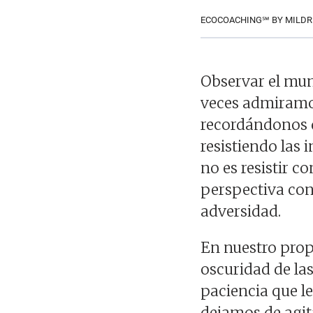
ECOCOACHING℠ BY MILDR
Observar el mun
veces admiramos
recordándonos q
resistiendo las
no es resistir 
perspectiva con
adversidad.
En nuestro prop
oscuridad de las
paciencia que le
dejamos de agit