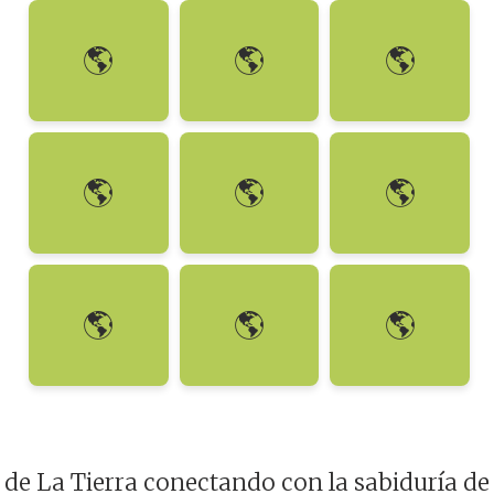
🌎
🌎
🌎
Paciencia
Crecimiento
Claridad
🌎
🌎
🌎
Agua Tranquila
Hojas de Otoño
Resiliencia
🌎
🌎
🌎
Soltar
El Bambú
El Roble
 de La Tierra conectando con la sabiduría de