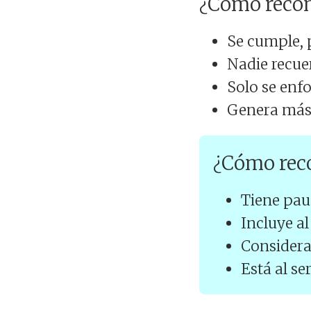
¿Cómo recon
Se cumple, p
Nadie recuer
Solo se enfo
Genera más 
¿Cómo reco
Tiene pau
Incluye a
Considera 
Está al se