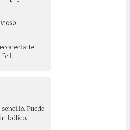
rvioso
reconectarte
ícil.
sencillo. Puede
simbólico.