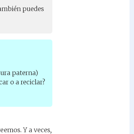
 también puedes
gura paterna)
ar o a reciclar?
eemos. Y a veces,