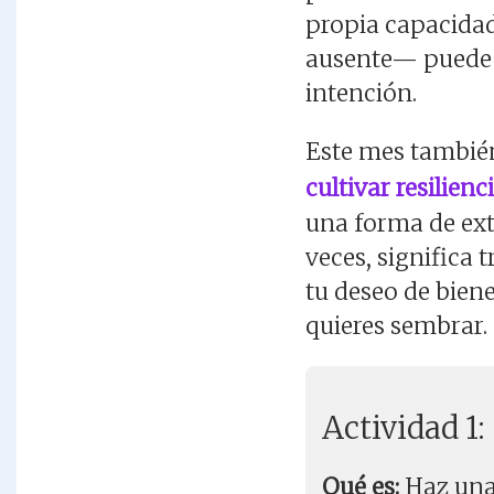
propia capacidad
ausente— puede c
intención.
Este mes tambi
cultivar resilienc
una forma de exte
veces, significa
tu deseo de biene
quieres sembrar.
Actividad 1:
Qué es:
Haz una 