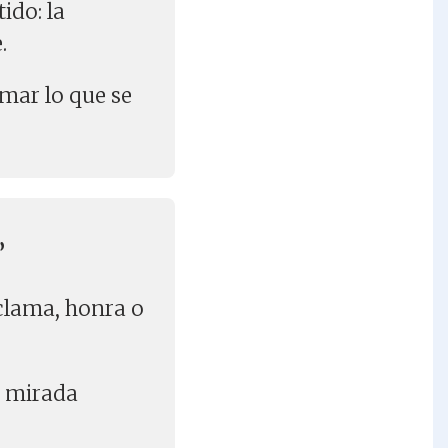
ido: la
.
rmar lo que se
”
eclama, honra o
 mirada