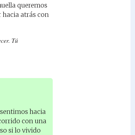
huella queremos
 hacia atrás con
ecer. Tú
 sentimos hacia
ecorrido con una
o si lo vivido