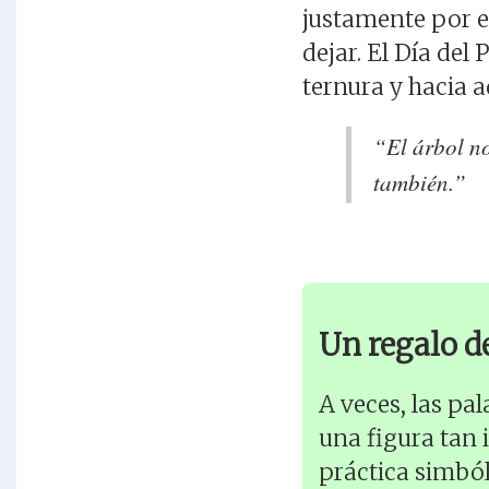
justamente por e
dejar. El Día de
ternura y hacia a
“El árbol no
también.”
Un regalo de
A veces, las pa
una figura tan 
práctica simbóli