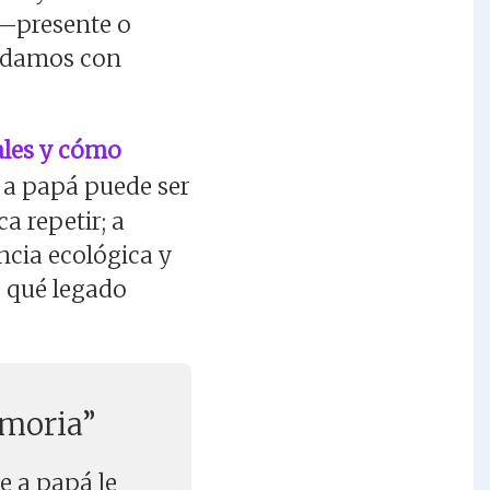
 —presente o
ordamos con
ales y cómo
 a papá puede ser
a repetir; a
ncia ecológica y
r qué legado
emoria”
e a papá le