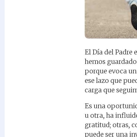
El Día del Padre 
hemos guardado e
porque evoca uno
ese lazo que pue
carga que segui
Es una oportunid
u otra, ha influi
gratitud; otras, 
puede ser una inv