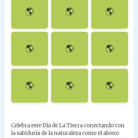
🌎
🌎
🌎
El Bambú
Claridad
El Roble
🌎
🌎
🌎
Resiliencia
Crecimiento
Agua Tranquila
🌎
🌎
🌎
Fortaleza
Paciencia
La Semilla
Celebra este Día de La Tierra conectando con
la sabiduría de la naturaleza como el abono