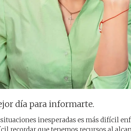
jor día para informarte.
ituaciones inesperadas es más difícil enf
fícil recordar que tenemos recursos al alcan