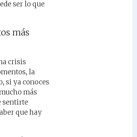
ede ser lo que
tos más
na crisis
omentos, la
o, si ya conoces
ás mucho más
 sentirte
saber que hay