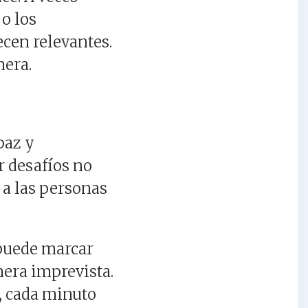
 o los
cen relevantes.
nera.
?
paz y
r desafíos no
 a las personas
 puede marcar
era imprevista.
, cada minuto