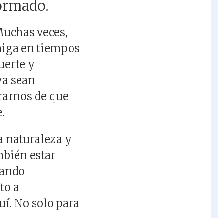
formado.
 Muchas veces,
miga en tiempos
uerte y
ya sean
urarnos de que
.
 naturaleza y
mbién estar
uando
to a
uí. No solo para