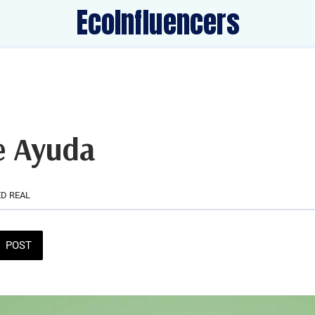
EcoInfluencers
e Ayuda
D REAL
POST